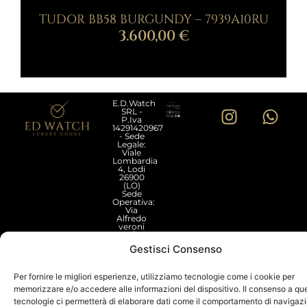
TUDOR BB58 BURGUNDY – 7939A10RU
3.600,00
€
E.D.Watch
SRL -
P.Iva
14291420967
- Sede
Legale:
Viale
Lombardia
4, Lodi
26900
(LO)
Sede
Operativa:
Via
Alfredo
veroni
37/A
parma
Gestisci Consenso
Cookie
Policy
-
Privacy
Policy
Per fornire le migliori esperienze, utilizziamo tecnologie come i cookie per
memorizzare e/o accedere alle informazioni del dispositivo. Il consenso a qu
tecnologie ci permetterà di elaborare dati come il comportamento di navigaz