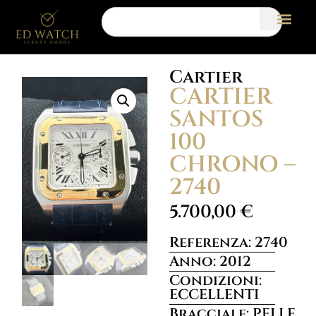
Giochi di carte burraco online
gratis senza registrazione
Slot A Tema Alien Online
: Yggdrasil è stato in grado
Cartier
di creare una grande fessura che combina un esterno
CARTIER
tematico e bello con una meccanica di gioco
SANTOS
interessante e raccordo.
100
Slot Online Con Win Both Ways E Alta Volatilità
- Nel
complesso, siamo impressionati dal casinò con
CHRONO –
croupier dal vivo su Spin Casino.
2740
Casino Litecoin Senza Verifica
: Se il cliente ha avuto
una relazione con un marchio e il marchio ha dato
5.700,00
€
loro qualcosa di gratuito, allora si avrebbe
Referenza: 2740
reciprocità e poi gratitudine si spera-è per questo
che sono stati l'introduzione di bonus anniversario.
Anno: 2012
Condizioni:
Vincite slot da bar 2026
ECCELLENTI
Bracciale: PELLE