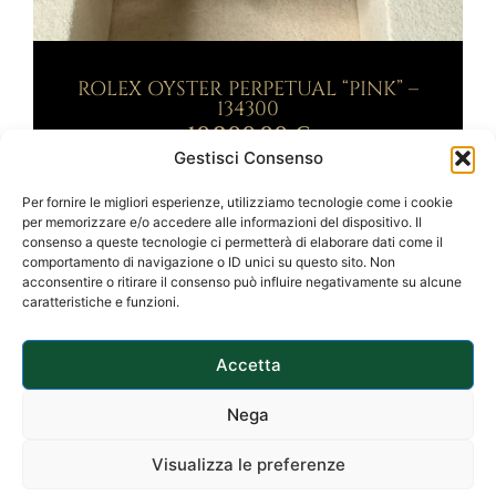
ROLEX OYSTER PERPETUAL “PINK” –
134300
10.900,00
€
Gestisci Consenso
Per fornire le migliori esperienze, utilizziamo tecnologie come i cookie
per memorizzare e/o accedere alle informazioni del dispositivo. Il
E.D.Watch
SRL -
consenso a queste tecnologie ci permetterà di elaborare dati come il
P.Iva
comportamento di navigazione o ID unici su questo sito. Non
14291420967
- Sede
acconsentire o ritirare il consenso può influire negativamente su alcune
Legale:
caratteristiche e funzioni.
Viale
Lombardia
4, Lodi
26900
(LO)
Accetta
Sede
Operativa:
Via
WhatsApp
Alfredo
Nega
veroni
37/A
parma
Visualizza le preferenze
Cookie
Policy
-
Privacy