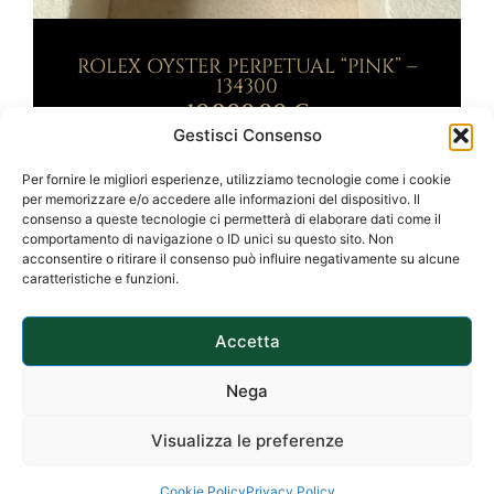
ROLEX OYSTER PERPETUAL “PINK” –
134300
10.900,00
€
Gestisci Consenso
Per fornire le migliori esperienze, utilizziamo tecnologie come i cookie
per memorizzare e/o accedere alle informazioni del dispositivo. Il
E.D.Watch
SRL -
consenso a queste tecnologie ci permetterà di elaborare dati come il
P.Iva
comportamento di navigazione o ID unici su questo sito. Non
14291420967
- Sede
acconsentire o ritirare il consenso può influire negativamente su alcune
Legale:
caratteristiche e funzioni.
Viale
Lombardia
4, Lodi
26900
(LO)
Accetta
Sede
Operativa:
Via
WhatsApp
Alfredo
Nega
veroni
37/A
parma
Visualizza le preferenze
Cookie
Policy
-
Privacy
Policy
Cookie Policy
Privacy Policy