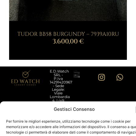
TUDOR BB58 BURGUNDY – 7939A10RU
3.600,00
€
E.D.Watch
SRL -
P.Iva
14291420967
- Sede
Legale:
Viale
Lombardia
4, Lodi
26900
(LO)
Gestisci Consenso
Sede
Operativa:
Via
Per fornire le migliori esperienze, utilizziamo tecnologie come i cookie per
Alfredo
veroni
memorizzare e/o accedere alle informazioni del dispositivo. Il consenso a qu
37/A
tecnologie ci permetterà di elaborare dati come il comportamento di navigaz
parma