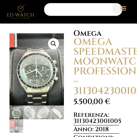
Gioca alla roulette gratis
Torneo Mensile Slot
: È possibile richiedere più del
saldo.
Omega
Migliori Casino Online Con Hype
- Tutti questi titoli
OMEGA
hanno diversi strati profondi del piacere del casinò.
SPEEDMAST
Slot Oro Alta Volatilità Con Buy Bonus
: Il computer
può aiutarci a fare molte cose, come giocare,
MOONWATC
progettare e renderci più facili da fare.
PROFESSION
Slot giri gratis
–
31130423001
Bonus 10 Free Spins Senza Deposito
Northern Dancer era sul lato corto per un
5.500,00
€
purosangue, a 14 mani di altezza (una mano più alta
Referenza:
quando full-grown).
31130423001005
Casino Aams Con Croupier Italiani
Anno: 2018
Quindi puoi giocare in modo ragionevolmente
anonimo nonostante non sia necessario utilizzare