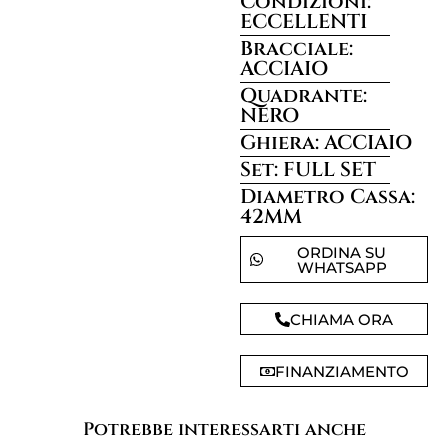
Condizioni:
ECCELLENTI
denaro contante.
Una volta che si avvia, le tre casse saranno ruote
Bracciale:
ACCIAIO
nella partizione e si dovrà scegliere uno per
Quadrante:
aumentare la vostra ricompensa.
NERO
Piattaforma poker
Ghiera: ACCIAIO
Set: FULL SET
Casino Non Aams Con Deposito Minimo Basso
Diametro Cassa:
Ecco perché si consiglia di utilizzare solo il computer
42MM
principale per aggiornare il software del telefono.
Casino Sanremo Online
ORDINA SU
WHATSAPP
Dopo aver ricevuto le carte, hanno la possibilità di tenere
o sostituire ciascuno di essi.
CHIAMA ORA
Miglior Sito Casino Punta Banco
FINANZIAMENTO
Potrebbe interessarti anche