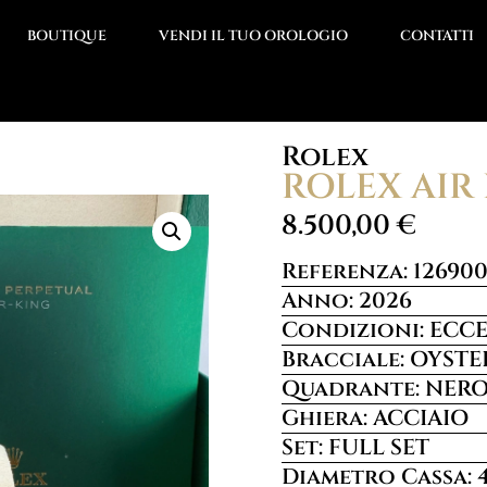
BOUTIQUE
VENDI IL TUO OROLOGIO
CONTATTI
trovare molte delle migliori varianti di gioco con croupier da
- La promozione settimanale cash o spins è la promozione 
Rolex
 consigliamo di rivedere tutti i termini e le condizioni del C
ROLEX AIR 
8.500,00
€
Referenza: 12690
Anno: 2026
sperienza.
Condizioni: ECC
licazioni scaricabili che offrono Poker con soldi veri.
Bracciale: OYSTE
 debito VISA e pagamento tramite cellulare.
Quadrante: NER
Ghiera: ACCIAIO
Set: FULL SET
Diametro Cassa: