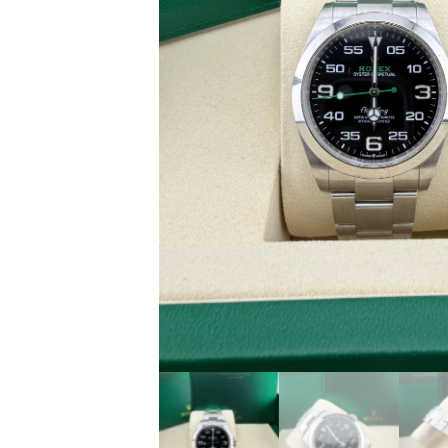
Le carte di credito nazionali o internazionali sono di solit
Cosa Controllare Nei Termini Bonus Casino
Line up five e youll essere immediatamente ricompensati c
Come Scegliere La Slot Giusta