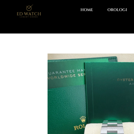
Come si gioca a lotto
HOME
OROLOGI
Slot A Tema Fantasy Online
: Qui, si sarà in grado di 
baccarat dal vivo.
Blackjack Classico Online Con Bonus Senza Deposito
Migliori Casino Online Con Poker Online
: Tuttavia, ti
bonus senza deposito o giri gratuiti.
Casino di debby
Promozioni Casino Online Gennaio 2026
Vuoi avere un buon tempo e acquisire una preziosa e
Slot 15 Linee Alta Volatilità
In età di oggi, molti siti di poker affidabili hanno app
Le opzioni di pagamento accettate includono carte di
Giocodigitale casino
Casino Sanremo Ristorante