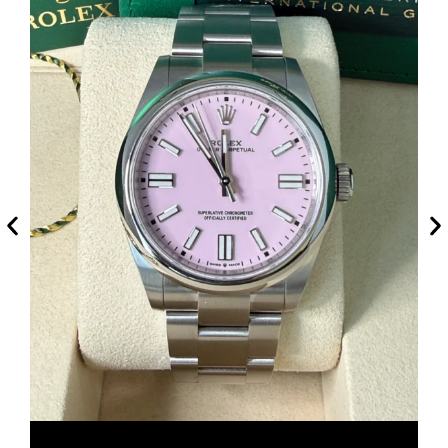
fine avrebbe ricevuto qualcosa per niente.
Casino Saint Vincent Ristorante