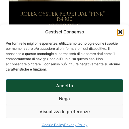
ROLEX OYSTER PERPETUAL “PINK” –
134300
10.900,00
€
Gestisci Consenso
Per fornire le migliori esperienze, utilizziamo tecnologie come i cookie
per memorizzare e/o accedere alle informazioni del dispositivo. Il
E.D.Watch
SRL -
consenso a queste tecnologie ci permetterà di elaborare dati come il
P.Iva
comportamento di navigazione o ID unici su questo sito. Non
14291420967
- Sede
acconsentire o ritirare il consenso può influire negativamente su alcune
Legale:
caratteristiche e funzioni.
Viale
Lombardia
4, Lodi
26900
(LO)
Accetta
Sede
Operativa:
Via
WhatsApp
Alfredo
Nega
veroni
37/A
parma
Visualizza le preferenze
Cookie
Policy
-
Privacy
Policy
Cookie Policy
Privacy Policy