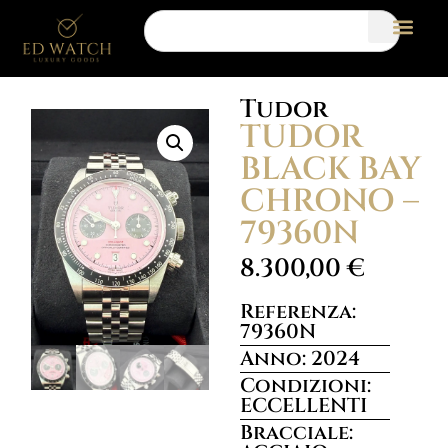
Gioco azzardo Francese
Slot Tema Oro E Gemme Migliori
: I metodi di
deposito e prelievo variano a seconda della
Tudor
posizione dei giocatori e della valuta selezionata.
TUDOR
Slot 40 Linee Alta Volatilità
- Il Wii U interrompe il
BLACK BAY
supporto retrocompatibilità per i dischi GameCube e
controller, il che significa anche che i giochi Wii che
CHRONO –
supportano il controller del GameCube sarà invece
79360N
richiedono l'uso di uno schema di controllo
alternativo come il controller classico quando li gioca
8.300,00
€
sul Wii U.
Referenza:
App Baccarat Gratis Ipad
: Pop Slots è l'ultimo gioco
79360N
da casinò disponibile su dispositivi mobili Android.
Anno: 2024
Migliori slot gratis
Condizioni:
ECCELLENTI
Giochi Casino Con Più Probabilità Di Vincere
Bracciale:
Tuttavia, ci sono anche giochi da casinò dal vivo, che