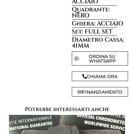
ACCIAIO
pagamenti.
Quadrante:
Slot Tema Azteco Puntata Bassa
NERO
Casumo garantisce di rivedere tutti i prelievi entro 72
Ghiera: ACCIAIO
ore e anche più velocemente una volta ricevuti tutti i
Set: FULL SET
documenti necessari.
Diametro Cassa:
Inoltre, queste informazioni sono necessarie per
41MM
confermare l'identità dei giocatori, l'età e la prova
dell'indirizzo, che verrà utilizzata anche per le
ORDINA SU
WHATSAPP
transazioni finanziarie.
Slot gratis Italiane virtuali
CHIAMA ORA
Migliori Slot Con Megaways
FINANZIAMENTO
Clicca qui per una recensione completa del sito e offerte
bonus esclusive da PokerScout.
Potrebbe interessarti anche
Casino Online Iphone 15 Senza Download
Ha cinque rulli e venticinque linee di gioco che possono
essere attivati allo stesso tempo a seconda di quanti soldi
si scommette.