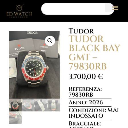
Gioca tutto al casino
Slot Bassa Volatilità Con Jackpot Migliori
: È anche
possibile attivare giri gratuiti con 8, 12 o 20 giri
Tudor
gratuiti con 3, 4 o 5 simboli scatter giocati con un
TUDOR
numero maggiore di simboli wild e moltiplicatori.
BLACK BAY
Slot Tema Ghiaccio Megaways
- Questa azienda è
nota per le sue invenzioni e innovazioni quando si
GMT –
tratta di slot online.
79830RB
Slot 3 Linee Soldi Veri
: SA Gaming incorpora miti e
leggende asiatiche nei loro giochi di slot accanto alla
3.700,00
€
tecnologia all'avanguardia.
Referenza:
Algoritmo per vincere al casinò
79830RB
Anno: 2026
App Poker Soldi Veri Huawei
Condizioni: MAI
I metodi bancari più popolari, tra cui PayPal, sono
INDOSSATO
disponibili per effettuare depositi, con molteplici
Bracciale:
misure di sicurezza che garantiscono la sicurezza dei