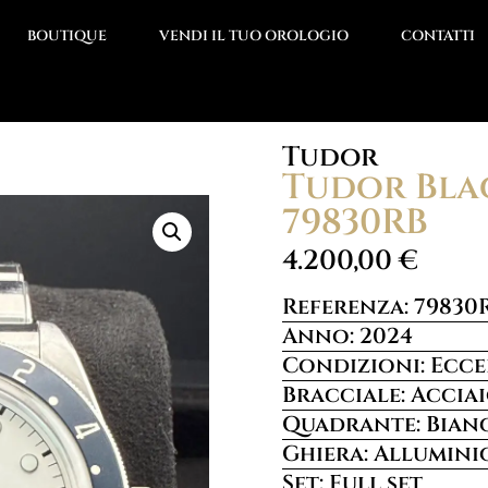
BOUTIQUE
VENDI IL TUO OROLOGIO
CONTATTI
 di agosto, la Lotteria Oregon approvato DraftKings per il
, sai che qualsiasi intrattenimento sarà servito al più alto 
Tudor
cendo, che in aggiunta ai giochi impressionanti-avrete bis
Tudor Bla
79830RB
4.200,00
€
, Robin Hood, Megaboy ed Eggomatic (con contribuzione 80%
Referenza: 79830
Anno: 2024
Condizioni: Ecce
rio.
Bracciale: Accia
Quadrante: Bian
Ghiera: Allumini
Set: Full set