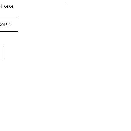
41mm
SAPP