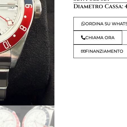
migliori reputazioni negli Stati Uniti,.
Diametro Cassa: 
is è che i premi non sono esattamente grande.
ORDINA SU WHAT
CHIAMA ORA
FINANZIAMENTO