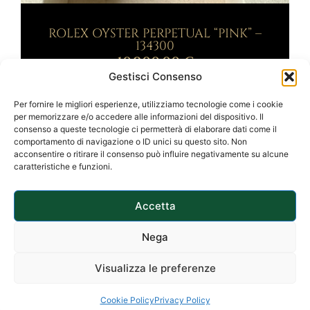
ROLEX OYSTER PERPETUAL “PINK” –
134300
10.900,00
€
Gestisci Consenso
Per fornire le migliori esperienze, utilizziamo tecnologie come i cookie
per memorizzare e/o accedere alle informazioni del dispositivo. Il
E.D.Watch
SRL -
consenso a queste tecnologie ci permetterà di elaborare dati come il
P.Iva
comportamento di navigazione o ID unici su questo sito. Non
14291420967
- Sede
acconsentire o ritirare il consenso può influire negativamente su alcune
Legale:
caratteristiche e funzioni.
Viale
Lombardia
4, Lodi
26900
(LO)
Accetta
Sede
Operativa:
Via
WhatsApp
Alfredo
Nega
veroni
37/A
parma
Visualizza le preferenze
Cookie
Policy
-
Privacy
Policy
Cookie Policy
Privacy Policy