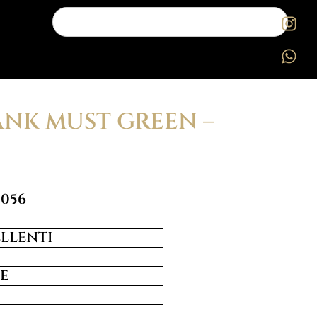
e probabilmente visto diverse varianti di questo gioco prima,
iunti di frequente.
rittive.
ANK MUST GREEN –
0056
ato a tutti i giochi, i bonus e le funzionalità tramite
ELLENTI
E