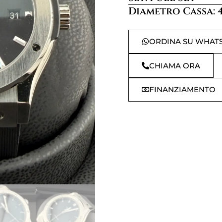
GO entertainment limited, concesso in licenza nel Regno Unit
Diametro Cassa:
ORDINA SU WHAT
CHIAMA ORA
FINANZIAMENTO