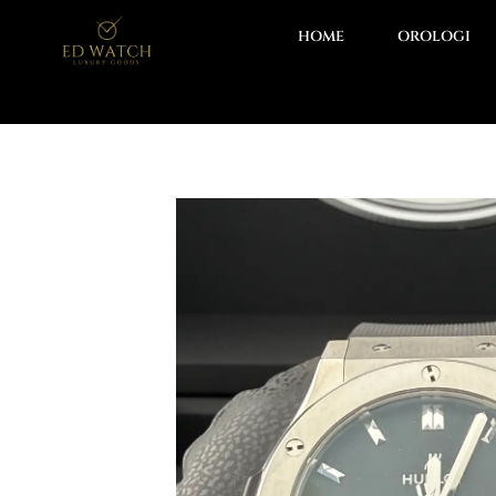
Giocare le nuovissime slot machi
HOME
OROLOGI
App Roulette Soldi Veri Chromebook
: I giri gratuiti 
Migliori Slot Online Tema Tesori
- Il commissario Bowi
Gioco Digitale Casino Bonus Primo Deposito 2026
: 
Esempio di poker
App Video Poker Gratis Huawei
Impostare voi stessi limiti su quanti soldi si è dispos
Botnero Casino Free Spins Registrazione
Ciò che colpisce quando il gioco primi carichi è il glo
Sembra una domanda abbastanza sensata, vero.
Classifica mani texas holdem
App Scopa Soldi Veri
Per finire la seconda pagina, è necessario verificare che you
App Poker Gratis Mac