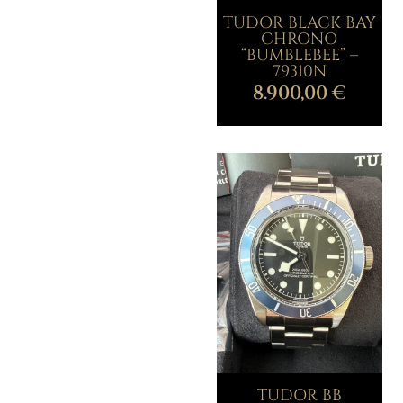
TUDOR BLACK BAY
CHRONO
“BUMBLEBEE” –
79310N
8.900,00
€
TUDOR BB