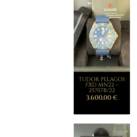
TUDOR PELAGOS
FXD MN22 –
25707B/22
3.600,00
€