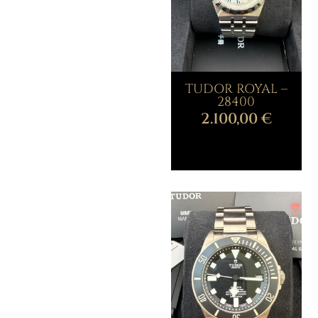
TUDOR ROYAL –
28400
2.100,00
€