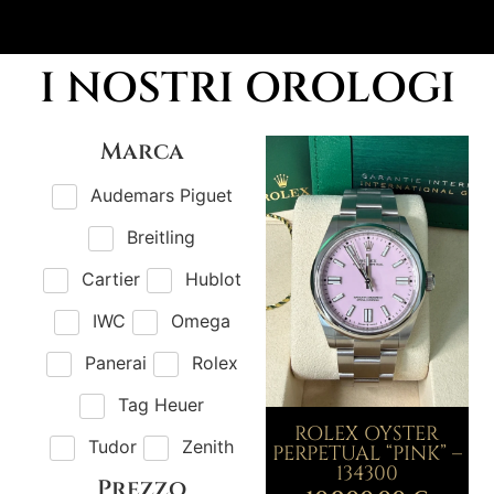
I NOSTRI OROLOGI
Marca
Audemars Piguet
Breitling
Cartier
Hublot
IWC
Omega
Panerai
Rolex
Tag Heuer
ROLEX OYSTER
Tudor
Zenith
PERPETUAL “PINK” –
134300
Prezzo