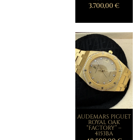
3.700,00
€
AUDEMARS PIGUET
ROYAL OAK
“FACTORY” –
4153BA