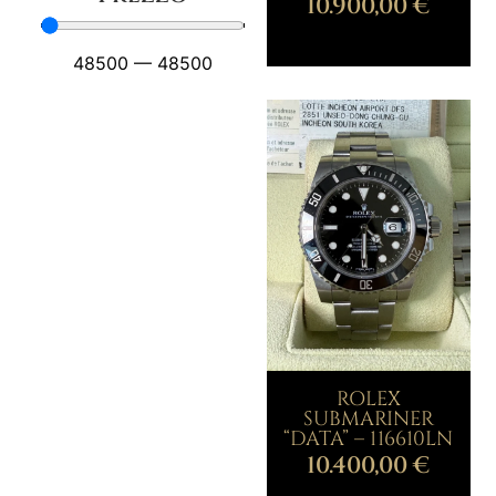
10.900,00
€
48500
—
48500
ROLEX
SUBMARINER
“DATA” – 116610LN
10.400,00
€