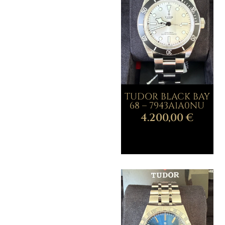
TUDOR BLACK BAY
68 – 7943A1A0NU
4.200,00
€