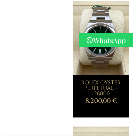
WhatsApp
ROLEX OYSTER
PERPETUAL –
126000
8.200,00
€