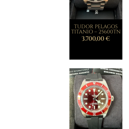
TUDOR PELAGOS
TITANIO – 25600TN
3.700,00
€