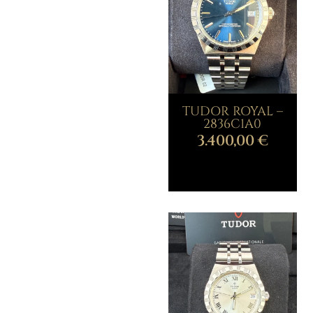
TUDOR ROYAL –
2836C1A0
3.400,00
€