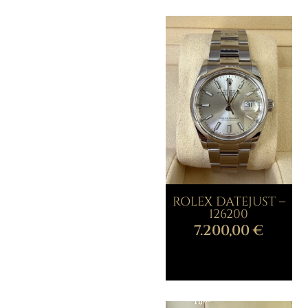
ROLEX DATEJUST –
126200
7.200,00
€