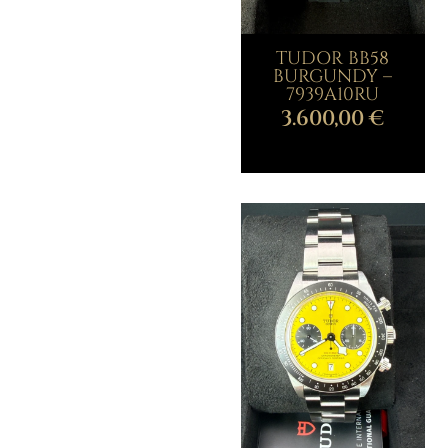
TUDOR BB58
BURGUNDY –
7939A10RU
3.600,00
€