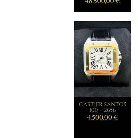
48.500,00
€
CARTIER SANTOS
100 – 2656
4.500,00
€