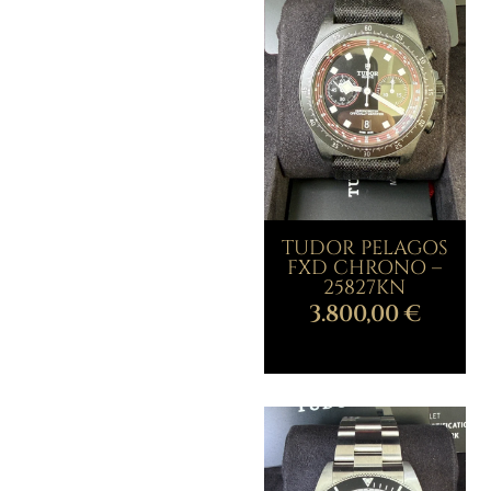
TUDOR PELAGOS
FXD CHRONO –
25827KN
3.800,00
€