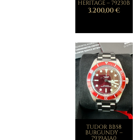
HERITAGE – 79230B
3.200,00
€
TUDOR BB58
BURGUNDY –
7939A1A0